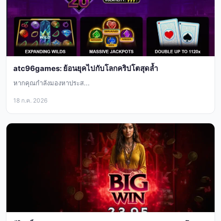
atc96games: ย้อนยุคไปกับโลกคริปโตสุดล้ำ
หากคุณกำลังมองหาประส...
18 ก.ค. 2026