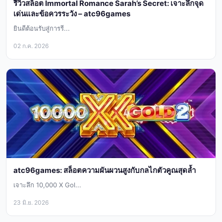
รีวิวสล็อต Immortal Romance Sarah’s Secret: เจาะลึกจุด
เด่นและข้อควรระวัง – atc96games
ยินดีต้อนรับสู่การรี...
02 ก.ค. 2026
atc96games: สล็อตความผันผวนสูงกับกลไกตัวคูณสุดล้ำ
เจาะลึก 10,000 X Gol...
23 มิ.ย. 2026