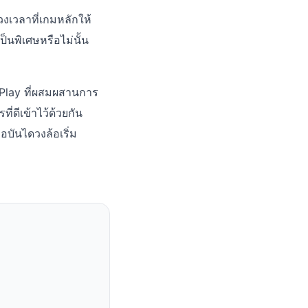
่วงเวลาที่เกมหลักให้
เป็นพิเศษหรือไม่นั้น
 Play ที่ผสมผสานการ
ดีเข้าไว้ด้วยกัน
อบันไดวงล้อเริ่ม