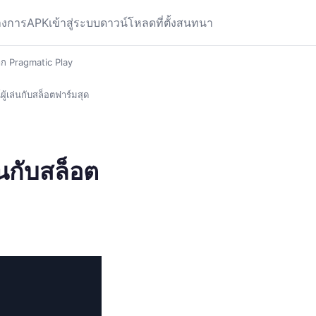
างการ
APK
เข้าสู่ระบบ
ดาวน์โหลด
ที่ตั้ง
สนทนา
าก Pragmatic Play
้เล่นกับสล็อตฟาร์มสุด
นกับสล็อต