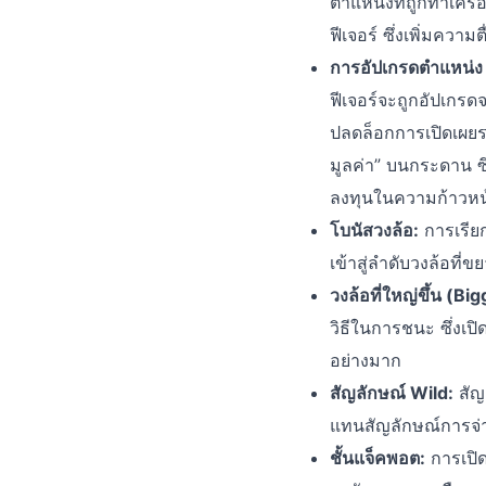
ตำแหน่งที่ถูกทำเครื
ฟีเจอร์ ซึ่งเพิ่มความ
การอัปเกรดตำแหน่ง
ฟีเจอร์จะถูกอัปเกรด
ปลดล็อกการเปิดเผยรางว
มูลค่า” บนกระดาน ซึ
ลงทุนในความก้าวห
โบนัสวงล้อ:
การเรียก
เข้าสู่ลำดับวงล้อที่ข
วงล้อที่ใหญ่ขึ้น (B
วิธีในการชนะ ซึ่งเป
อย่างมาก
สัญลักษณ์ Wild:
สัญ
แทนสัญลักษณ์การจ่า
ชั้นแจ็คพอต:
การเปิด