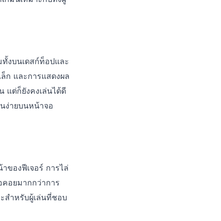
ทั้งบนเดสก์ท็อปและ
ดเล็ก และการแสดงผล
แต่ก็ยังคงเล่นได้ดี
งานง่ายบนหน้าจอ
าของฟีเจอร์ การไล่
รอคอยมากกว่าการ
สำหรับผู้เล่นที่ชอบ