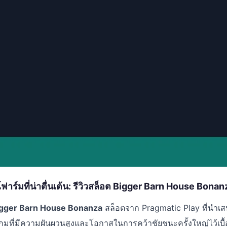
าร์มที่น่าตื่นเต้น: รีวิวสล็อต Bigger Barn House Bonan
gger Barn House Bonanza
สล็อตจาก Pragmatic Play ที่นำเ
เกมที่มีความผันผวนสูงและโอกาสในการคว้าชัยชนะครั้งใหญ่ไว้เบื