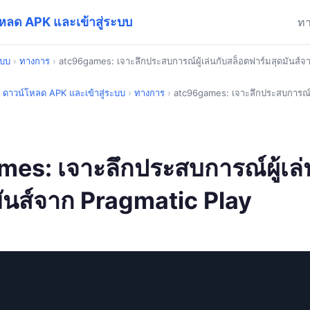
โหลด APK และเข้าสู่ระบบ
ท
ะบบ
›
ทางการ
›
atc96games: เจาะลึกประสบการณ์ผู้เล่นกับสล็อตฟาร์มสุดมันส์จ
| ดาวน์โหลด APK และเข้าสู่ระบบ
›
ทางการ
›
atc96games: เจาะลึกประสบการณ์ผู
es: เจาะลึกประสบการณ์ผู้เล่
มันส์จาก Pragmatic Play