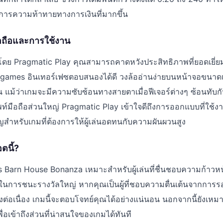
้องการความท้าทายทางการเงินที่มากขึ้น
ถือและการใช้งาน
ดย Pragmatic Play คุณสามารถคาดหวังประสิทธิภาพที่ยอดเยี่ยม
96games อินเทอร์เฟซตอบสนองได้ดี วงล้ออ่านง่ายบนหน้าจอขนา
 แม้ว่าเกมจะมีความซับซ้อนทางสายตาเมื่อฟีเจอร์ต่างๆ ซ้อนทับกัน 
ท์มือถือส่วนใหญ่ Pragmatic Play เข้าใจดีถึงการออกแบบที่ใช้
ำคัญสำหรับเกมที่ต้องการให้ผู้เล่นอดทนกับความผันผวนสูง
ตนี้?
Barn House Bonanza เหมาะสำหรับผู้เล่นที่ชื่นชอบความก้าวหน้
ในการชนะรางวัลใหญ่ หากคุณเป็นผู้ที่ชอบความตื่นเต้นจากการ
งต่อเนื่อง เกมนี้จะตอบโจทย์คุณได้อย่างแน่นอน นอกจากนี้ยังเหมาะ
พื่อเข้าถึงส่วนที่น่าสนใจของเกมได้ทันที