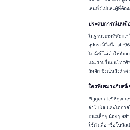
เล่นทั่วไปและผู้ที่ต
ประสบการณ์บนมือ
ในฐานะเกมที่พัฒนาโ
อุปกรณ์มือถือ atc
โบนัสก็ไม่ทำให้สับสน
และราบรื่นบนโทรศัพ
สัมผัส ซึ่งเป็นสิ่งส
ใครที่เหมาะกับสล็อ
Bigger atc96games 
ล่าโบนัส และโอกาส
ชนะเล็กๆ น้อยๆ อย่า
ใช้ตัวเลือกซื้อโบนัสเ