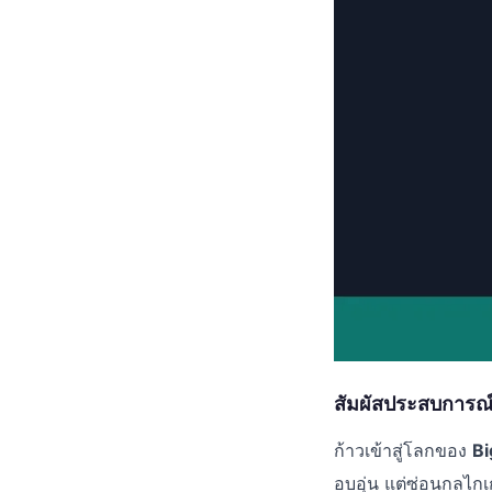
สัมผัสประสบการณ์ฟ
ก้าวเข้าสู่โลกของ
Bi
อบอุ่น แต่ซ่อนกลไก