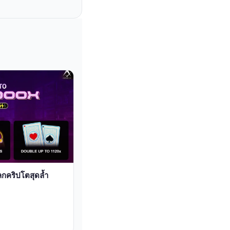
กคริปโตสุดล้ำ