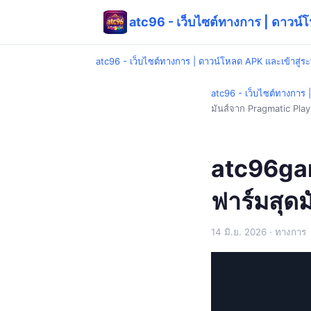
atc96 - เว็บไซต์ทางการ | ดาวน์
atc96 - เว็บไซต์ทางการ | ดาวน์โหลด APK และเข้าสู่ร
atc96 - เว็บไซต์ทางการ 
มันส์จาก Pragmatic Play
atc96gam
ฟาร์มสุด
14 มิ.ย. 2026
· ทางการ